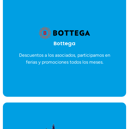
MÁS DETALLES
Bottega
Solano / ymoraless@bottega.cr / 6069-7401
Descuento de un 10%. Contacto: Yeferson Morales
Descuentos a los asociados, participamos en
Bottega
ferias y promociones todos los meses.