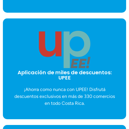
MÁS DETALLES
ext 107
Ángeles Araya Cabalceta / info@upee.app / 4000-2729
Aplicación de miles de descuentos:
UPEE
Porcentajes de descuentos de hasta el 70%. Contacto:
UPEE
¡Ahorra como nunca con UPEE! Disfrutá
Aplicación de miles de descuentos:
descuentos exclusivos en más de 330 comercios
en todo Costa Rica.