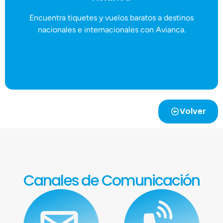
alexis.salas@avianca.com / 8624-6594
Descuentos para realizar compras / Alexis Pérez Salas /
Encuentra tiquetes y vuelos baratos a destinos
Avianca
nacionales e internacionales con Avianca.
Volver
Canales de Comunicación