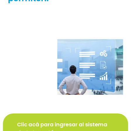
las
días
cuotas
hábiles.
quincenales
de
estos
una
vez
que
los
haya
abierto.
Clic acá para ingresar al sistema